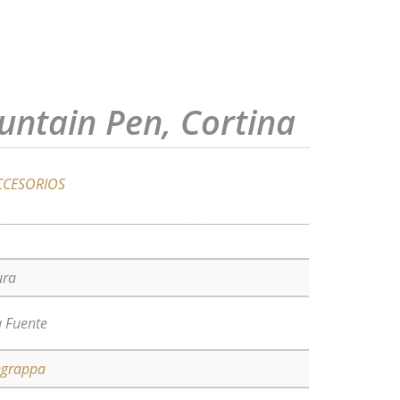
untain Pen, Cortina
CCESORIOS
ura
 Fuente
egrappa