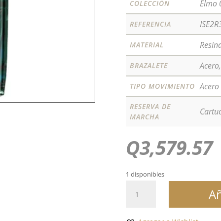
Elmo 
COLECCIÓN
ISE2R
REFERENCIA
Resin
MATERIAL
Acero,
BRAZALETE
Acero
TIPO MOVIMIENTO
RESERVA DE
Cartu
MARCHA
Q
3,579.57
1 disponibles
Elmo
Añ
02
Fountain
Pen,