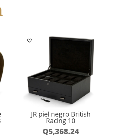
a
e
JR piel negro British
3
Racing 10
Q
5,368.24