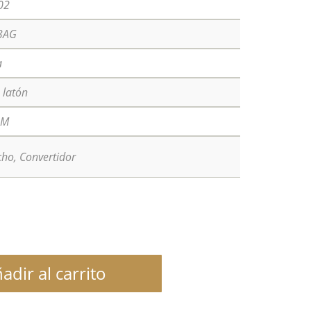
02
3AG
a
 latón
 M
cho, Convertidor
adir al carrito