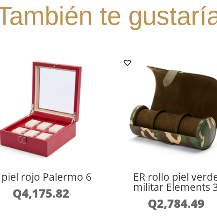
También te gustarí
 piel rojo Palermo 6
ER rollo piel verd
militar Elements 
Q
4,175.82
Q
2,784.49