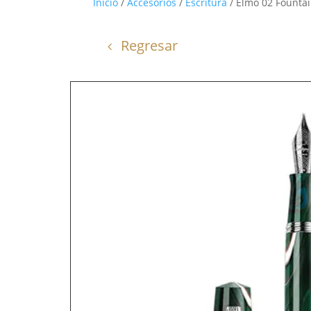
Inicio
/
Accesorios
/
Escritura
/ Elmo 02 Fountai
Regresar