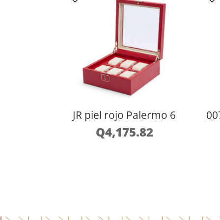
JR piel rojo Palermo 6
00
Q
4,175.82