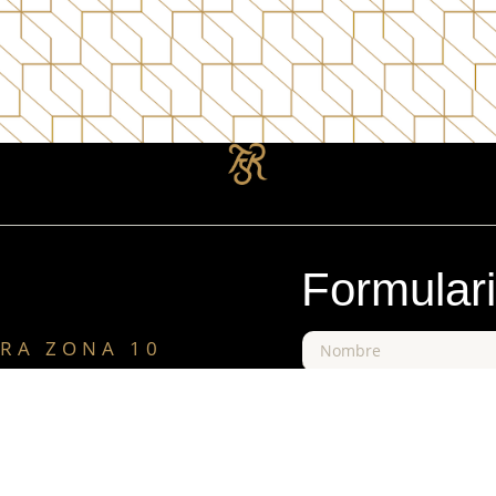
Formular
RA ZONA 10
ercial La Pradera Zona 10, 20
Nivel 2, Local 220
dad de Guatemala
+502 2504-7250
+502 4022-9094