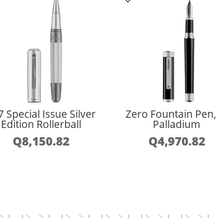
7 Special Issue Silver
Zero Fountain Pen,
Edition Rollerball
Palladium
Q
8,150.82
Q
4,970.82