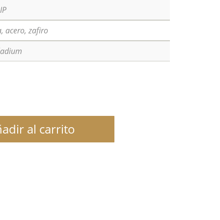
IP
, acero, zafiro
lladium
adir al carrito