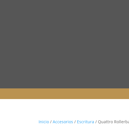
Inicio
/
Accesorios
/
Escritura
/ Quattro Rollerba