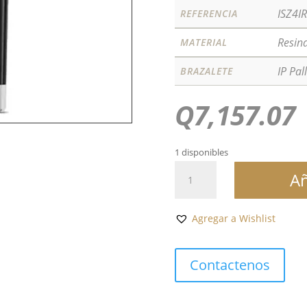
ISZ4IR
REFERENCIA
Resina
MATERIAL
IP Pa
BRAZALETE
Q
7,157.07
1 disponibles
Quattro
Añ
Rollerball
IP
Palladium
Agregar a Wishlist
cantidad
Contactenos