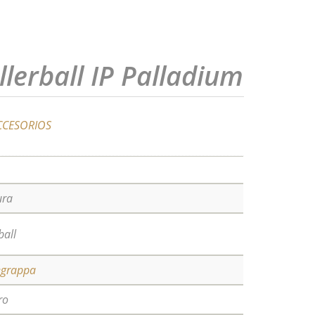
lerball IP Palladium
CCESORIOS
ura
ball
egrappa
ro