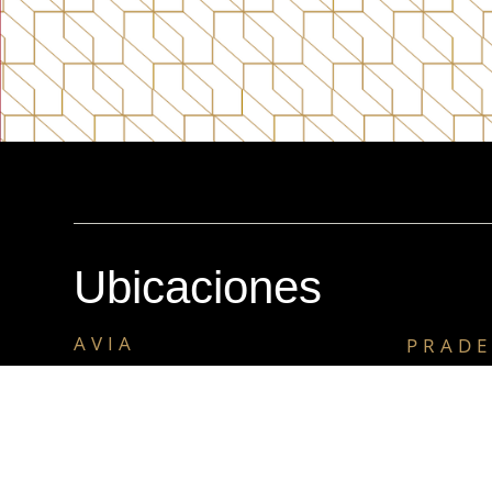
Ubicaciones
AVIA
PRADE
12 calle 2-25 zona 10,
Centro com
Local 09, Nivel 2, Edificio Avia
calle 25-85 
01010, Ciudad de Guatemala
01010, Ciu
Teléfono: +502 2331-9990
Teléfono: 
Whatsapp: +502 5698-7002
Whatsapp: 