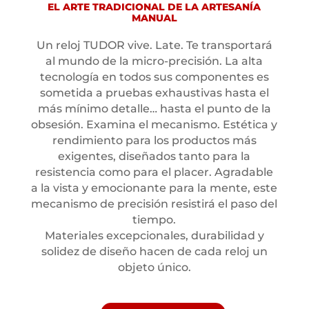
EL ARTE TRADICIONAL DE LA ARTESANÍA
minutos y marcas con baño de oro rosa, Cristal de zafiro
MANUAL
abombado, .
Un reloj TUDOR vive. Late. Te transportará
al mundo de la micro-precisión. La alta
MARCA: TUDOR
tecnología en todos sus componentes es
sometida a pruebas exhaustivas hasta el
más mínimo detalle… hasta el punto de la
COLECCIÓN: -Black bay 58
obsesión. Examina el mecanismo. Estética y
rendimiento para los productos más
MOVIMIENTO: -Calibre de manufactura
exigentes, diseñados tanto para la
mt5402 (cosc) movimiento mecánico de
resistencia como para el placer. Agradable
cuerda automática con rotor bidireccional.
a la vista y emocionante para la mente, este
mecanismo de precisión resistirá el paso del
tiempo.
RESISTENCIA AL AGUA : -Hermético hasta
Materiales excepcionales, durabilidad y
200 m.
solidez de diseño hacen de cada reloj un
objeto único.
MATERIAL DE LA CAJA: Caja de acero de 39
mm, acabado pulido y satinado