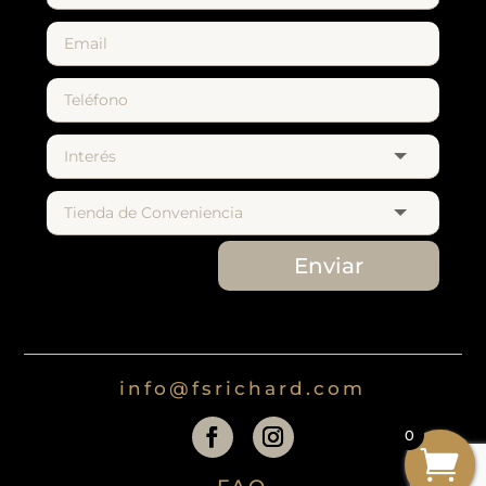
Enviar
info@fsrichard.com
0