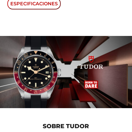
ESPECIFICACIONES
BLACK BAY 58
ESFERA COLOR OSCURO
REF: M79030N-0001
SKU: 79030N
MODELO
BLACK BAY 58 M79030N-0001
FUNCIONES
Hermético hasta 200 m, Calibre de Manufactura MT5402
(COSC) Movimiento mecánico de cuerda automática con
rotor bidireccional, Caja de acero de 39 mm, acabado
pulido y satinado.
CARACTERISTICAS
Bisel giratorio unidireccional de acero con disco de
SOBRE TUDOR
aluminio anodizado negro mate con graduación de 60