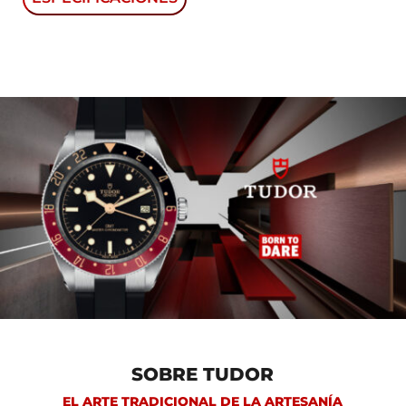
BLACK BAY CHRONO
ESFERA COLOR CLARO
REF: M79360N-0012
SKU: 79360N
MODELO
BLACK BAY CHRONO M79360N-0012
FUNCIONES
Hermético hasta 200 m, Calibre de Manufactura MT5813
(COSC) con función cronógrafo Movimiento cronógrafo
mecánico de cuerda automática con rotor bidireccional,
Caja de 41 mm de acero inoxidable, con acabados pulidos y
satinados.
CARACTERISTICAS
SOBRE TUDOR
Bisel fijo de acero inoxidable con disco de aluminio
EL ARTE TRADICIONAL DE LA ARTESANÍA