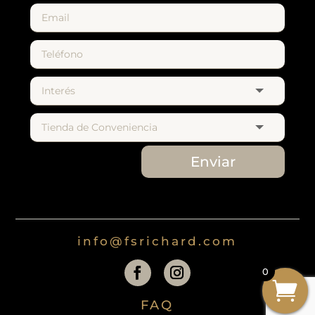
Enviar
info@fsrichard.com
0
FAQ