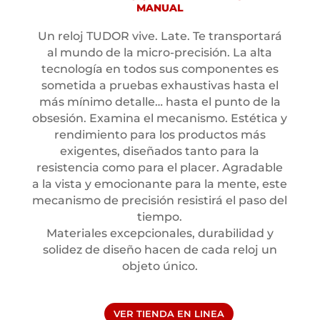
anodizado negro mate con escala taquimétrica y marcas
MANUAL
en plata, Cristal de zafiro abombado, .
Un reloj TUDOR vive. Late. Te transportará
al mundo de la micro-precisión. La alta
MARCA: TUDOR
tecnología en todos sus componentes es
sometida a pruebas exhaustivas hasta el
más mínimo detalle… hasta el punto de la
COLECCIÓN: - BLACK BAY CHRONO
obsesión. Examina el mecanismo. Estética y
rendimiento para los productos más
MOVIMIENTO: - CALIBRE DE
exigentes, diseñados tanto para la
MANUFACTURA MT5813 (COSC) CON
resistencia como para el placer. Agradable
FUNCIÓN CRONÓGRAFO MOVIMIENTO
a la vista y emocionante para la mente, este
CRONÓGRAFO MECÁNICO DE CUERDA
mecanismo de precisión resistirá el paso del
AUTOMÁTICA CON ROTOR BIDIRECCIONAL
tiempo.
Materiales excepcionales, durabilidad y
solidez de diseño hacen de cada reloj un
RESISTENCIA AL AGUA : - HERMÉTICO
objeto único.
HASTA 200 M
MATERIAL DE LA CAJA: - CAJA DE 41 MM
VER TIENDA EN LINEA