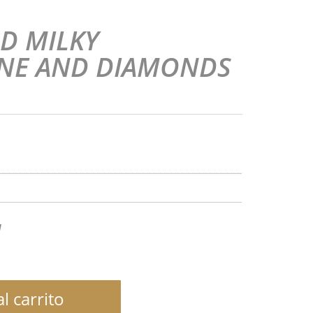
D MILKY
NE AND DIAMONDS
1
l carrito