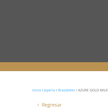
Inicio
/
Joyería
/
Brazaletes
/ AZURE GOLD MIL
Regresar