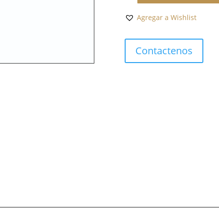
GOLD
Agregar a Wishlist
MILKY
AQUAMARINE
AND
Contactenos
DIAMONDS
BANGLE
cantidad