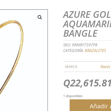
AZURE GOL
AQUAMARI
BANGLE
SKU:
RNN8Y7597PA
CATEGORÍA:
BRAZALETES
Nanis
MARCA
Q
22,615.8
1 disponibles
Añadir a
AZURE