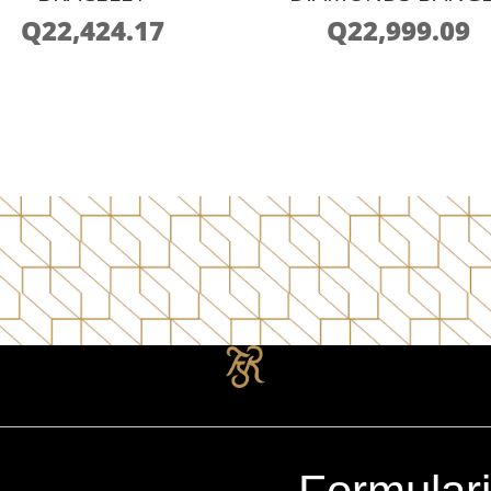
Q
22,424.17
Q
22,999.09