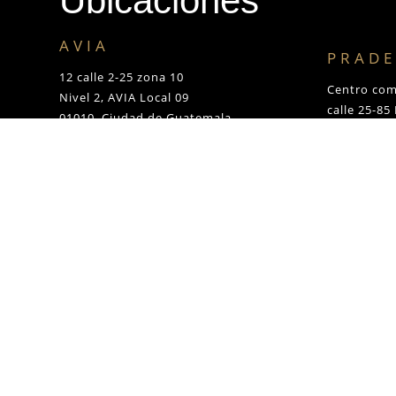
Ubicaciones
AVIA
PRADE
12 calle 2-25 zona 10
Centro com
Nivel 2, AVIA Local 09
calle 25-85 
01010, Ciudad de Guatemala
01010, Ciu
Teléfono: +502 2331-9990
Teléfono: 
Whatsapp: +502 5698-7002
Whatsapp: 
Lunes a Sábado: 9am – 7pm
Lunes a Vi
Domingo: 10am – 6pm
Sábados y 
Ventas en Línea
Teléfono: +502 3085-5944
Lunes a Viernes: 9am-6pm
Sábado: 9am-12am