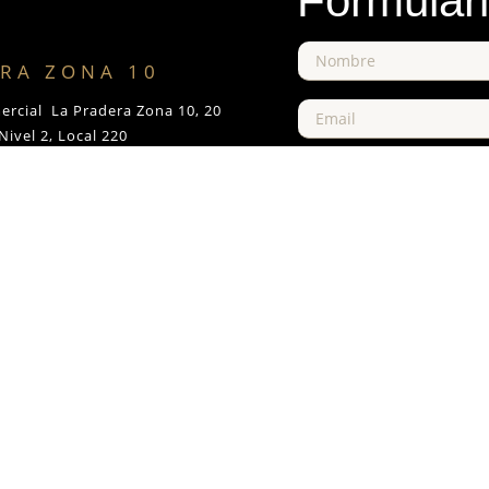
Formular
RA ZONA 10
ercial La Pradera Zona 10, 20
Nivel 2, Local 220
dad de Guatemala
+502 2504-7250
+502 4022-9094
ernes: 10am – 8pm
Domingos: 10am – 7pm