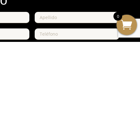
io
0
Enviar