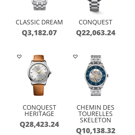
CLASSIC DREAM
CONQUEST
Q
3,182.07
Q
22,063.24
CONQUEST
CHEMIN DES
HERITAGE
TOURELLES
SKELETON
Q
28,423.24
Q
10,138.32