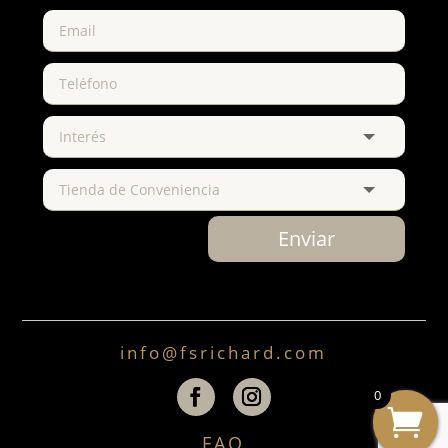
Enviar
info@fsrichard.com
0
FAQ