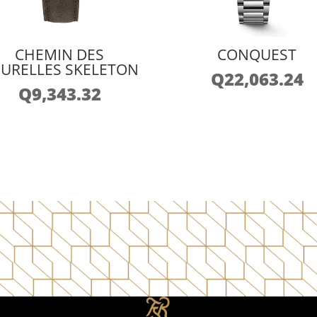
CHEMIN DES
CONQUEST
URELLES SKELETON
Q
22,063.24
Q
9,343.32