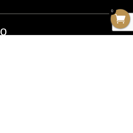
0
io
Enviar