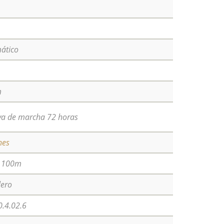
ático
m
va de marcha 72 horas
nes
a 100m
lero
0.4.02.6