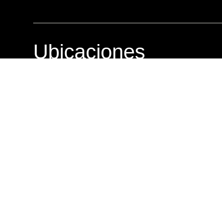
Ubicaciones
AVIA
PRADE
12 calle 2-25 zona 10,
Centro com
Local 09, Nivel 2, Edificio Avia
calle 25-85 
01010, Ciudad de Guatemala
01010, Ciu
Teléfono: +502 2331-9990
Teléfono: 
Whatsapp: +502 5698-7002
Whatsapp: 
Lunes a Sábado: 9am – 7pm
Lunes a Vi
Domingo: 10am – 6pm
Sábados y 
Ventas en Línea
Teléfono: +502 3085-5944