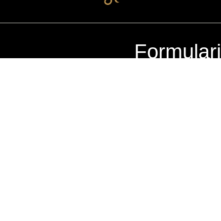
Formular
RA ZONA 10
ercial La Pradera Zona 10, 20
Nivel 2, Local 220
dad de Guatemala
+502 2504-7250
+502 4022-9094
ernes: 10am – 8pm
Domingos: 10am – 7pm