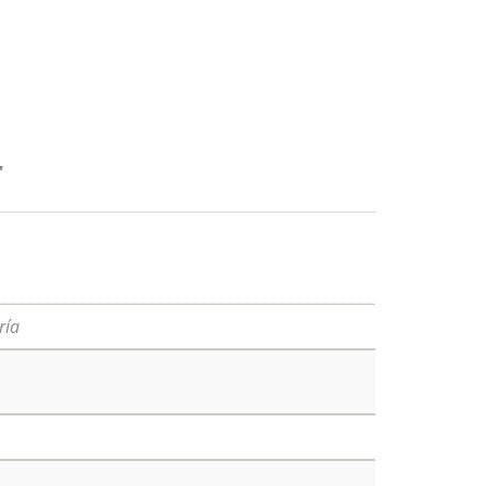
T
ría