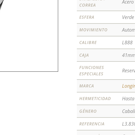
Acero
CORREA
Verde
ESFERA
Autom
MOVIMIENTO
L888
CALIBRE
41m
CAJA
FUNCIONES
Reser
ESPECIALES
Longi
MARCA
Hast
HERMETICIDAD
Cabal
GÉNERO
L3.83
REFERENCIA