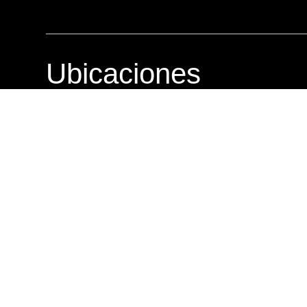
Ubicaciones
AVIA
PRADE
12 calle 2-25 zona 10
Centro com
Nivel 2, AVIA Local 09
calle 25-85 
01010, Ciudad de Guatemala
01010, Ciu
Teléfono: +502 2331-9990
Teléfono: 
Whatsapp: +502 5698-7002
Whatsapp: 
Lunes a Sábado: 9am – 7pm
Lunes a Vi
Domingo: 10am – 6pm
Sábados y 
Ventas en Línea
Teléfono: +502 3085-5944