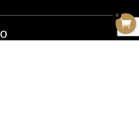
0
io
Enviar