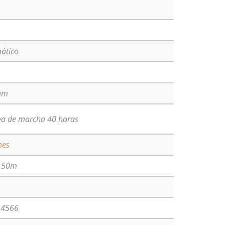
ático
mm
va de marcha 40 horas
nes
a 50m
a
54566