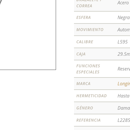
Acero
CORREA
Negra
ESFERA
Autom
MOVIMIENTO
L595
CALIBRE
29.5
CAJA
FUNCIONES
Reser
ESPECIALES
Longi
MARCA
Hast
HERMETICIDAD
Dam
GÉNERO
L228
REFERENCIA