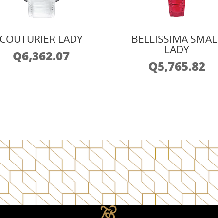
COUTURIER LADY
BELLISSIMA SMAL
LADY
Q
6,362.07
Q
5,765.82