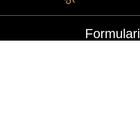
Formular
RA ZONA 10
ercial La Pradera Zona 10, 20
Nivel 2, Local 220
dad de Guatemala
+502 2504-7250
+502 4022-9094
ernes: 10am – 8pm
Domingos: 10am – 7pm