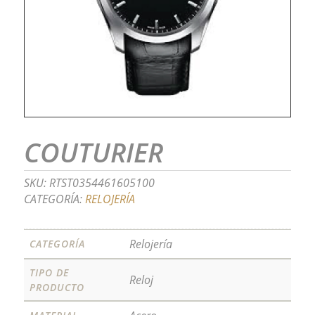
COUTURIER
SKU:
RTST0354461605100
CATEGORÍA:
RELOJERÍA
Relojería
CATEGORÍA
TIPO DE
Reloj
PRODUCTO