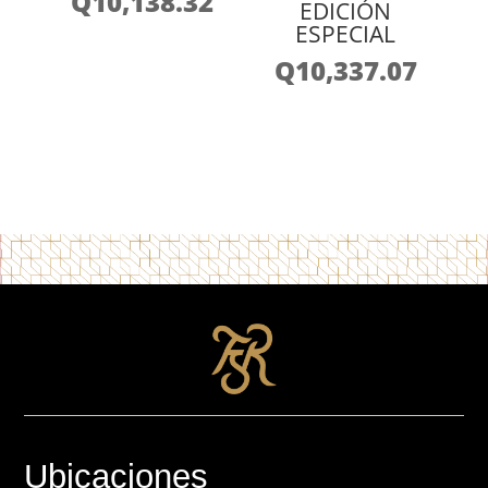
Q
10,138.32
EDICIÓN
ESPECIAL
Q
10,337.07
Ubicaciones