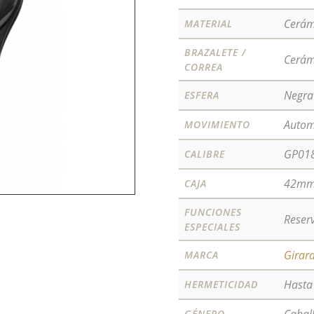
Cerám
MATERIAL
BRAZALETE /
Cerám
CORREA
Negra
ESFERA
Autom
MOVIMIENTO
GP01
CALIBRE
42m
CAJA
FUNCIONES
Reser
ESPECIALES
Girar
MARCA
Hast
HERMETICIDAD
GÉNERO