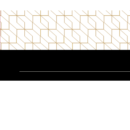
Ubicaciones
AVIA
PRADE
12 calle 2-25 zona 10,
Centro com
Local 09, Nivel 2, Edificio Avia
calle 25-85 
01010, Ciudad de Guatemala
01010, Ciu