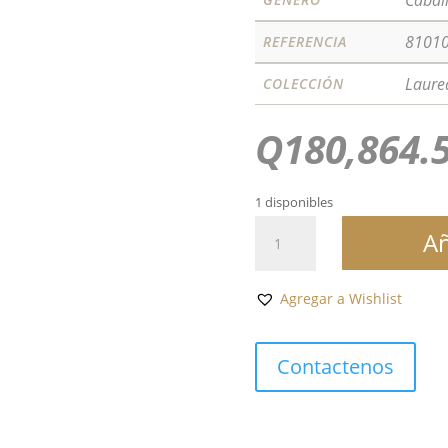
Cabal
81010
REFERENCIA
Laure
COLECCIÓN
Q
180,864.
1 disponibles
LAUREATO
Añ
42MM
cantidad
Agregar a Wishlist
Contactenos