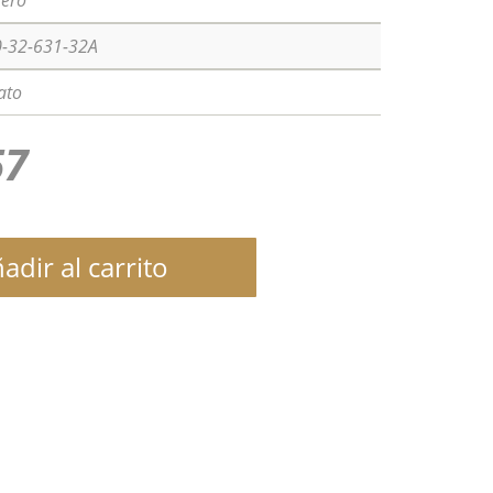
lero
-32-631-32A
ato
57
adir al carrito