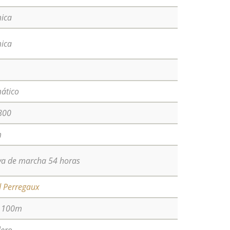
ica
ica
ático
800
m
va de marcha 54 horas
d Perregaux
a 100m