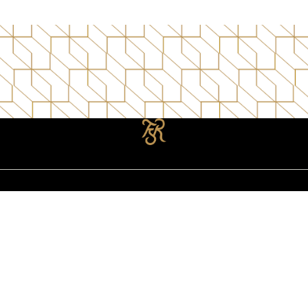
Formular
RA ZONA 10
ercial La Pradera Zona 10, 20
Nivel 2, Local 220
dad de Guatemala