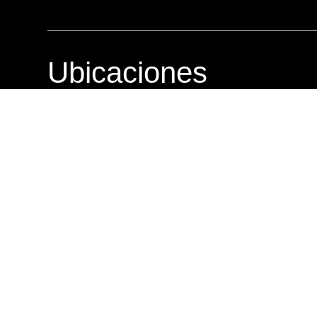
Ubicaciones
AVIA
PRADE
12 calle 2-25 zona 10
Centro com
Nivel 2, AVIA Local 09
calle 25-85 
01010, Ciudad de Guatemala
01010, Ciu
Teléfono: +502 2331-9990
Teléfono: 
Whatsapp: +502 5698-7002
Whatsapp: 
Lunes a Sábado: 9am – 7pm
Lunes a Vi
Domingo: 10am – 6pm
Sábados y 
Ventas en Línea
Teléfono: +502 3085-5944