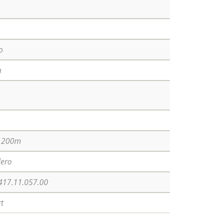
o
m
a 200m
lero
417.11.057.00
rt