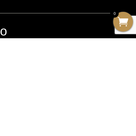
0
io
Enviar