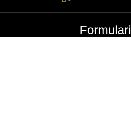
Formular
RA ZONA 10
ercial La Pradera Zona 10, 20
Nivel 2, Local 220
dad de Guatemala
+502 2504-7250
+502 4022-9094
ernes: 10am – 8pm
Domingos: 10am – 7pm