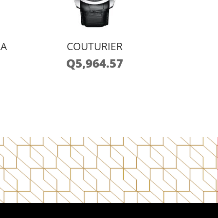
LA
COUTURIER
Q
5,964.57