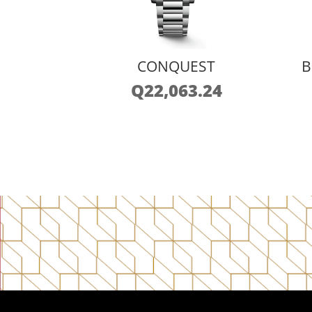
CONQUEST
B
Q
22,063.24