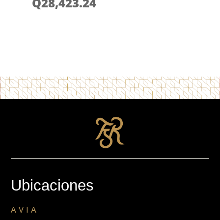
Q
28,423.24
Ubicaciones
AVIA