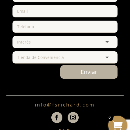
Enviar
info@fsrichard.com
0