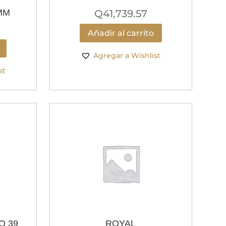
MM
Q
41,739.57
Añadir al carrito
Agregar a Wishlist
st
O 39
ROYAL