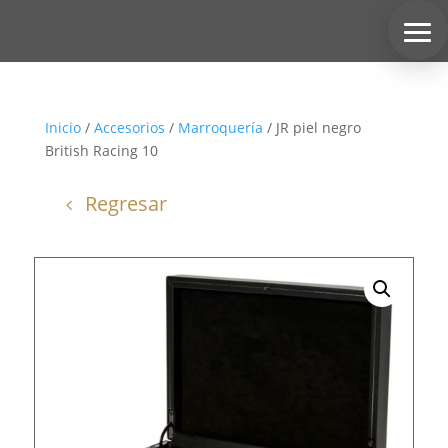
Inicio
/
Accesorios
/
Marroquería
/ JR piel negro
British Racing 10
Regresar