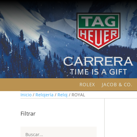
ROLEX
JACOB & CO.
Inicio
/
Relojería
/
Reloj
/ ROYAL
Filtrar