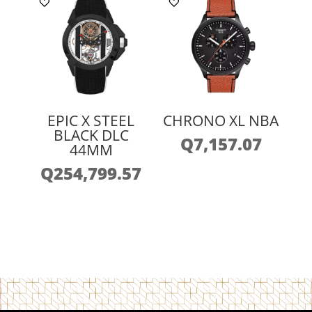
EPIC X STEEL
CHRONO XL NBA
BLACK DLC
Q
7,157.07
44MM
Q
254,799.57