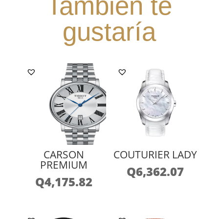
También te
gustaría
CARSON
COUTURIER LADY
PREMIUM
Q
6,362.07
Q
4,175.82