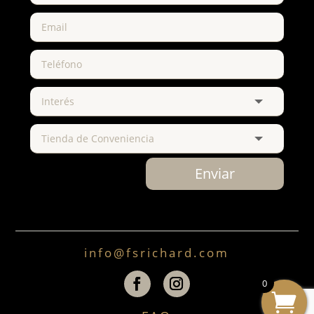
Enviar
info@fsrichard.com
0