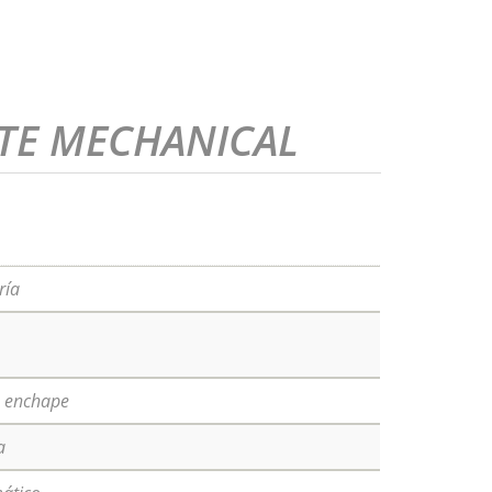
TE MECHANICAL
ría
, enchape
a