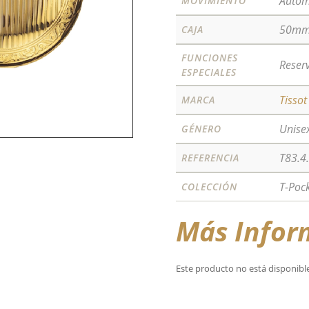
Autom
MOVIMIENTO
50m
CAJA
FUNCIONES
Reser
ESPECIALES
Tissot
MARCA
Unise
GÉNERO
T83.4
REFERENCIA
T-Poc
COLECCIÓN
Más Infor
Este producto no está disponibl