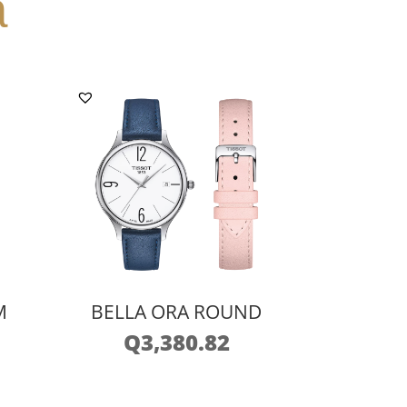
a
M
BELLA ORA ROUND
Q
3,380.82