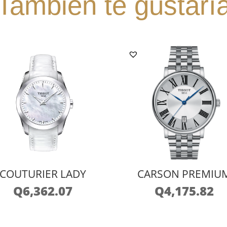
También te gustarí
COUTURIER LADY
CARSON PREMIU
Q
6,362.07
Q
4,175.82