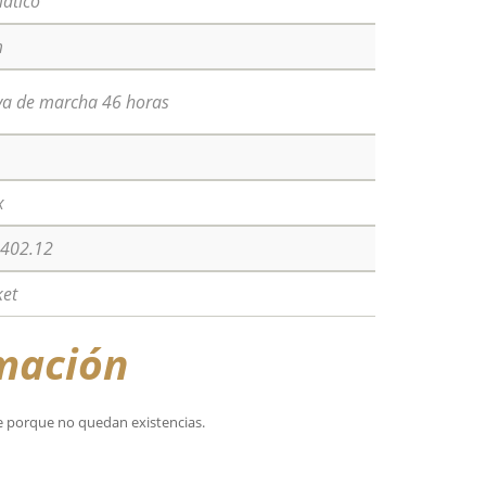
ático
m
va de marcha 46 horas
x
.402.12
ket
mación
e porque no quedan existencias.