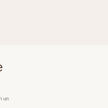
e
En un