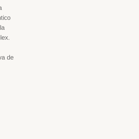
a
tico
la
lex.
iva de