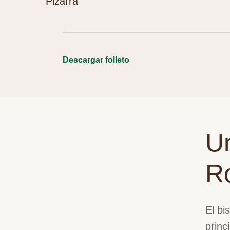
Pizarra
Descargar folleto
Un
R
El bi
princ