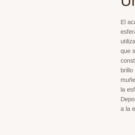
Un
El ac
esfer
utili
que s
const
brill
muñec
la es
Depos
a la 