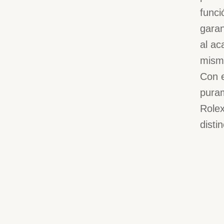
funci
garan
al ac
misma
Con e
puram
Rolex
disti