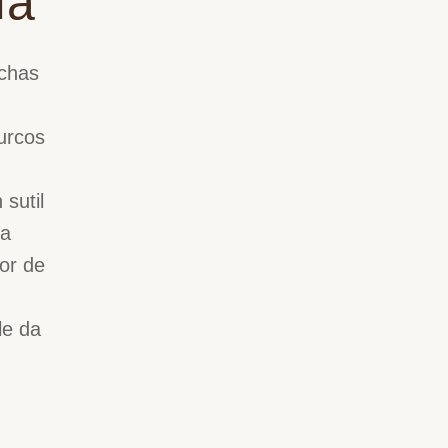
ía
uchas
surcos
sutil
la
or de
le da