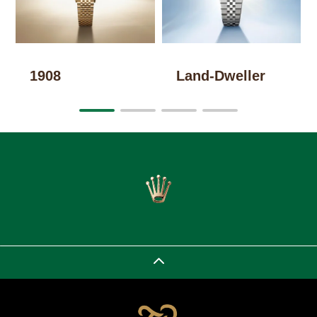
1908
Land-Dweller
D
2