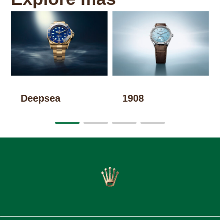
Deepsea
1908
D