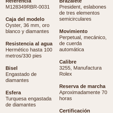
Referencia
Brazalete
M128349RBR-0031
President, eslabones
de tres elementos
semicirculares
Caja del modelo
Oyster, 36 mm, oro
blanco y diamantes
Movimiento
Perpetual, mecánico,
de cuerda
Resistencia al agua
automática
Hermético hasta 100
metros/330 pies
Calibre
3255, Manufactura
Bisel
Rolex
Engastado de
diamantes
Reserva de marcha
Aproximadamente 70
Esfera
horas
Turquesa engastada
de diamantes
Certificación