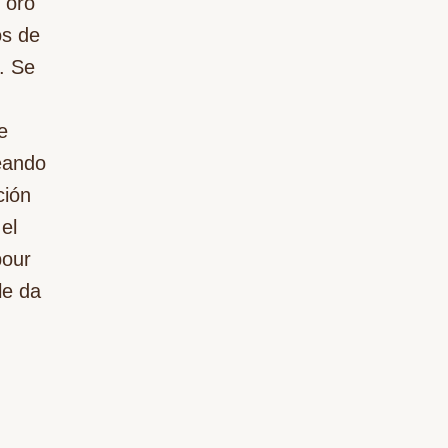
 oro
os de
. Se
e
eando
ción
el
pour
le da