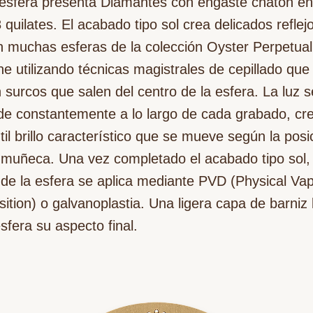
esfera presenta Diamantes con engaste chatón en
 quilates. El acabado tipo sol crea delicados reflej
n muchas esferas de la colección Oyster Perpetual
ne utilizando técnicas magistrales de cepillado que
 surcos que salen del centro de la esfera. La luz s
de constantemente a lo largo de cada grabado, cr
til brillo característico que se mueve según la posi
 muñeca. Una vez completado el acabado tipo sol, 
 de la esfera se aplica mediante PVD (Physical Va
ition) o galvanoplastia. Una ligera capa de barniz 
esfera su aspecto final.