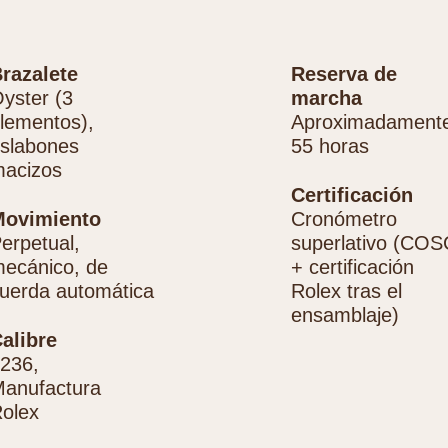
razalete
Reserva de
yster (3
marcha
lementos),
Aproximadament
slabones
55 horas
acizos
Certificación
Movimiento
Cronómetro
erpetual,
superlativo (COS
ecánico, de
+ certificación
uerda automática
Rolex tras el
ensamblaje)
alibre
236,
anufactura
olex