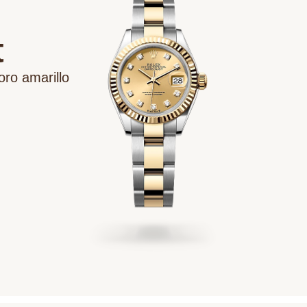
t
oro amarillo