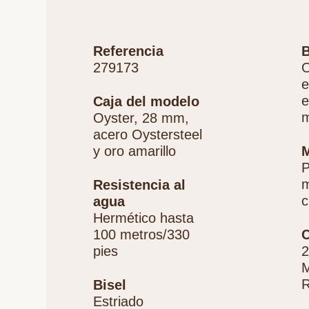
Referencia
B
279173
O
e
e
Caja del modelo
m
Oyster, 28 mm,
acero Oystersteel
y oro amarillo
P
m
Resistencia al
c
agua
Hermético hasta
100 metros/330
C
pies
2
M
R
Bisel
Estriado