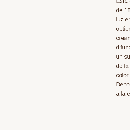
Esta 
de 18
luz e
obtie
crean
difun
un su
de la
color
Depos
a la 