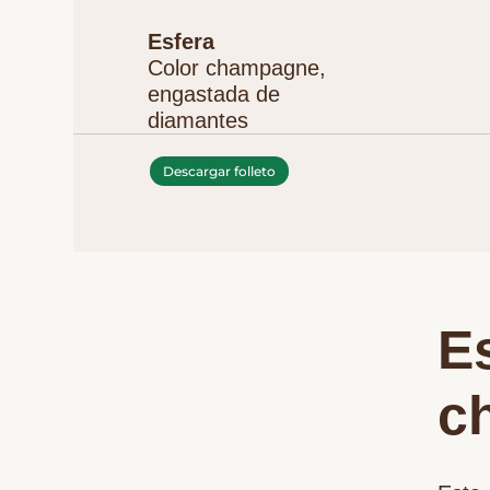
Esfera
Color champagne,
engastada de
diamantes
Descargar folleto
E
c