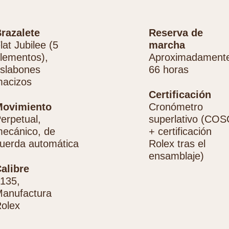
razalete
Reserva de
lat Jubilee (5
marcha
lementos),
Aproximadament
slabones
66 horas
acizos
Certificación
Movimiento
Cronómetro
erpetual,
superlativo (COS
ecánico, de
+ certificación
uerda automática
Rolex tras el
ensamblaje)
alibre
135,
anufactura
olex