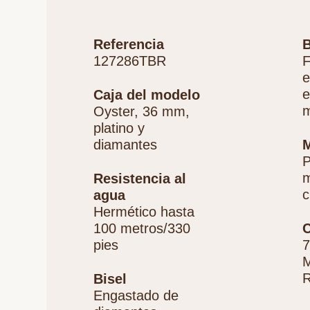
Referencia
B
127286TBR
F
e
e
Caja del modelo
m
Oyster, 36 mm,
platino y
diamantes
P
m
Resistencia al
c
agua
Hermético hasta
100 metros/330
C
pies
7
M
R
Bisel
Engastado de