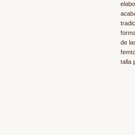
elabo
acaba
tradi
forma
de la
femt
talla