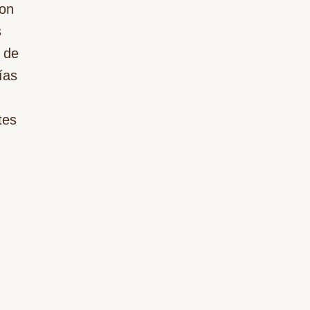
con
s
s de
ías
tes