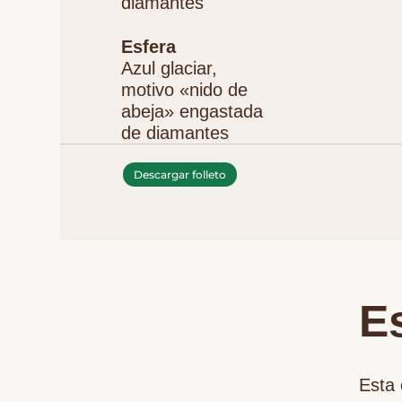
diamantes
Esfera
Azul glaciar,
motivo «nido de
abeja» engastada
de diamantes
Descargar folleto
Es
Esta 