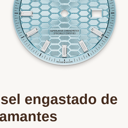
isel engastado de
iamantes