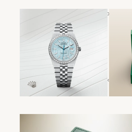
Contáctenos
+
502 23319990
WhatsApp
Encuéntrenos