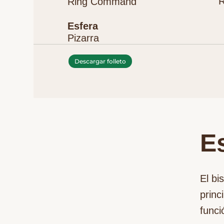
R
Ring Command
Esfera
Pizarra
Descargar folleto
Es
El bi
princ
funci