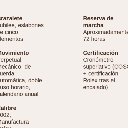
razalete
Reserva de
ubilee, eslabones
marcha
e cinco
Aproximadament
lementos
72 horas
Movimiento
Certificación
erpetual,
Cronómetro
ecánico, de
superlativo (COS
uerda
+ certificación
utomática, doble
Rolex tras el
uso horario,
encajado)
alendario anual
alibre
002,
anufactura