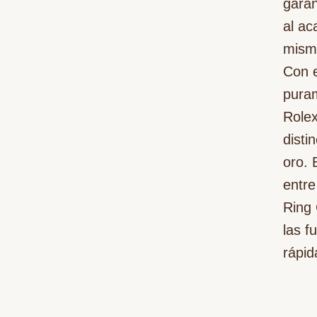
garan
al ac
misma
Con e
puram
Rolex
disti
oro. 
entre
Ring 
las f
rápid