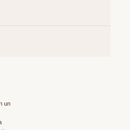
En un
a