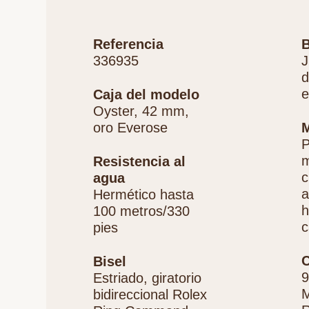
Referencia
B
336935
J
d
e
Caja del modelo
Oyster, 42 mm,
oro Everose
P
m
Resistencia al
c
agua
a
Hermético hasta
h
100 metros/330
c
pies
C
Bisel
9
Estriado, giratorio
M
bidireccional Rolex