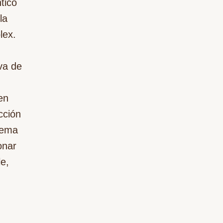
tico
la
lex.
iva de
en
cción
stema
onar
le,