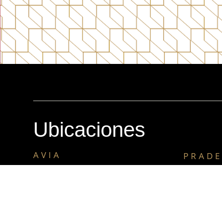
Ubicaciones
AVIA
PRADE
12 calle 2-25 zona 10,
Centro com
Local 09, Nivel 2, Edificio Avia
calle 25-85 
01010, Ciudad de Guatemala
01010, Ciu
Teléfono: +502 2331-9990
Teléfono: 
Whatsapp: +502 5698-7002
Whatsapp: 