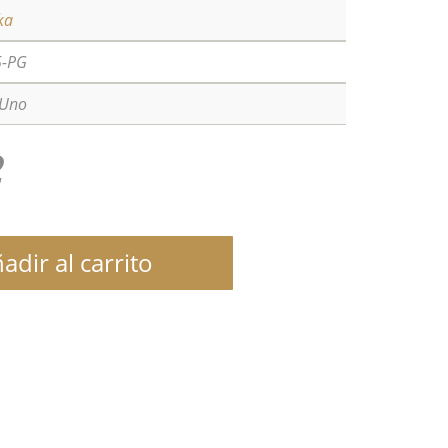
ka
5-PG
 Uno
2
adir al carrito