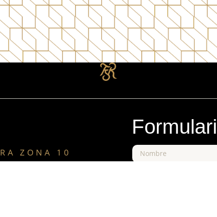
Formular
RA ZONA 10
ercial La Pradera Zona 10, 20
Nivel 2, Local 220
dad de Guatemala
+502 2504-7250
+502 4022-9094