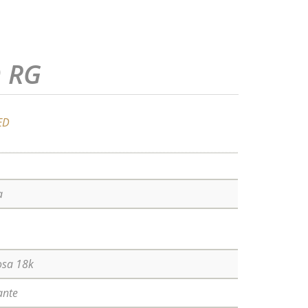
 RG
ED
a
osa 18k
ante