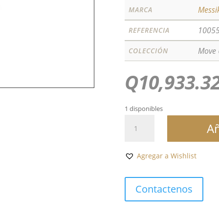
Messi
MARCA
1005
REFERENCIA
Move
COLECCIÓN
Q
10,933.3
1 disponibles
MOVE
Añ
UNO
RG
cantidad
Agregar a Wishlist
Contactenos