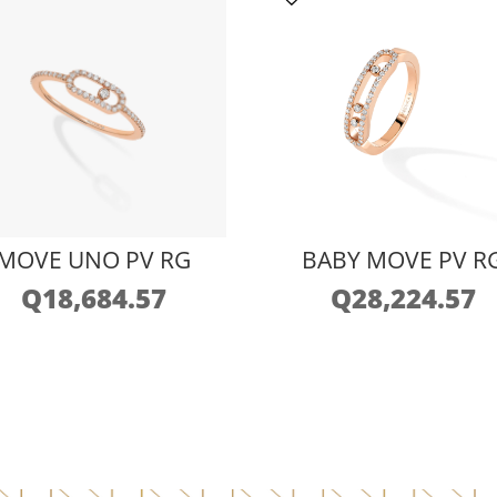
MOVE UNO PV RG
BABY MOVE PV R
Q
18,684.57
Q
28,224.57