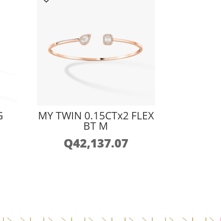
G
MY TWIN 0.15CTx2 FLEX
BT M
Q
42,137.07